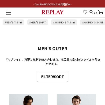
- 2nd MARK DOWN SALE 開催中 -
Toggle
(
0
)
navigation
#MEN’S T-Shirt
#MEN’S SHIRT
#WOMEN’S T-Shirt
#WOMEN’S SHIRT
MEN’S OUTER
「リプレイ」、再現と革新を組み合わせた、高品質の素材がスタイルを際立
たせます。
FILTER/SORT