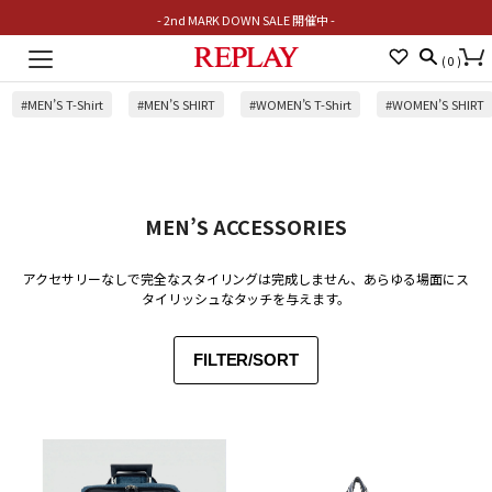
- 2nd MARK DOWN SALE 開催中 -
Toggle
(
0
)
navigation
#MEN’S T-Shirt
#MEN’S SHIRT
#WOMEN’S T-Shirt
#WOMEN’S SHIRT
MEN’S ACCESSORIES
アクセサリーなしで完全なスタイリングは完成しません、あらゆる場面にス
タイリッシュなタッチを与えます。
FILTER/SORT