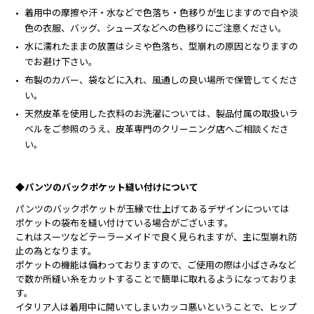
着用中の摩擦や汗・水などで色落ち・色移りが生じますので白や淡
色の衣服、バッグ、シューズなどへの色移りにご注意ください。
水に濡れたままの放置はシミや色落ち、型崩れの原因となりますの
でお避け下さい。
布製のカバー、袋などに入れ、風通しの良い場所で保管してくださ
い。
天然皮革を使用した衣料のお洗濯については、製品付属の取扱いラ
ベルをご参照のうえ、皮革専門のクリーニング店へご相談くださ
い。
◆パンツのバックポケット縫い付けについて
パンツのバックポケットが玉縁で仕上げてあるデザインについては
ポケットの袋布を縫い付けている場合がございます。
これはスーツなどテーラーメイドで良く見られますが、主に型崩れ防
止の為となります。
ポケットの機能は備わっておりますので、ご使用の際は小ばさみなど
で数か所縫い糸をカットすることで簡単に取れるようになっておりま
す。
イタリア人は着用中に開いてしまいカッコ悪いということで、ヒップ