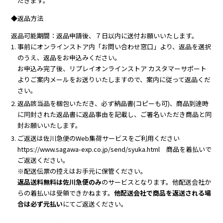
だきます。​​
◆返品方法
返品可能期間：返品申請後、７日以内に送付お願いいたします。
事前にオンラインストア内「お問い合わせ窓口」より、返品を選択
のうえ、返品をお申込みください。
お申込み完了後、リプレイオンラインストア カスタマーサポート
よりご案内メールをお送りいたしますので、案内に従って返品くだ
さい。
返品該当品を梱包いただき、必ず納品書(コピーも可)、商品到達時
に同封された返品書に返品事由を記載し、ご署名いただき商品と同
封お願いいたします。
ご返送は佐川急便のWeb集荷サービスをご利用ください
https://www.sagawa-exp.co.jp/send/syuka.html 商品を着払いで
ご返送ください。​​​
※配送伝票の控えはお手元に保管ください。​​​
返品送料無料は佐川急便のみ
のサービスとなります。他配送会社か
らの着払いは受領できかねます。
他配送会社で商品を返送される場
合は必ず元払い
にてご返送ください。​​