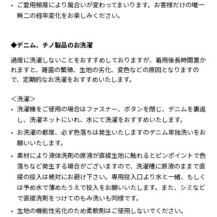
ご愛用頻度により風合いが変わってまいります。お客様だけの唯一
無二の経年変化をお楽しみください。
◆デニム、チノ製品のお洗濯
過度に洗濯しないことをおすすめしておりますが、着用後長時間置か
れますと、雑菌の繁殖、生地の劣化、変色などの原因となりますの
で、定期的なお洗濯をおすすめいたします。
＜洗濯＞
洗濯機をご使用の場合はファスナー、ボタンを閉じ、デニムを裏返
し、洗濯ネットにいれ、水にて洗濯をおすすめいたします。
お洗濯の都度、必ず色落ちは発生いたしますのデニム単独洗いをお
願いいたします。
素材により液体洗剤の原液が直接生地に触れるとピンポイントで色
落ちなど発生する場合がございますので、洗濯槽に原液のままで直
接の投入は絶対にお避け下さい。専用投入口より水と一緒、もしく
は予め水で薄めたうえで投入をお願いいたします。また、シミなど
で直接洗剤をつけてのもみ洗いも同様です。
生地の機能性劣化のため柔軟剤はご使用しないでください。