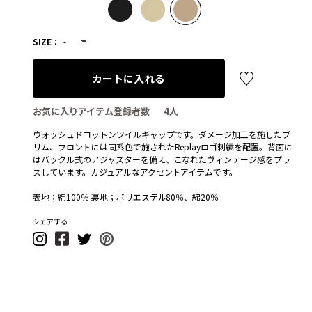
SIZE：
-
カートに入れる
お気に入りアイテム登録者数
4
人
ウォッシュドコットンツイルキャップです。ダメージ加工を施したブ
リム、フロントには同系色で施されたReplayロゴ刺繍を配置。背面に
はバックル式のアジャスターを備え、こなれたヴィンテージ感をプラ
スしています。カジュアルなアクセントアイテムです。
表地；綿100％ 裏地；ポリエステル80％、綿20％
シェアする