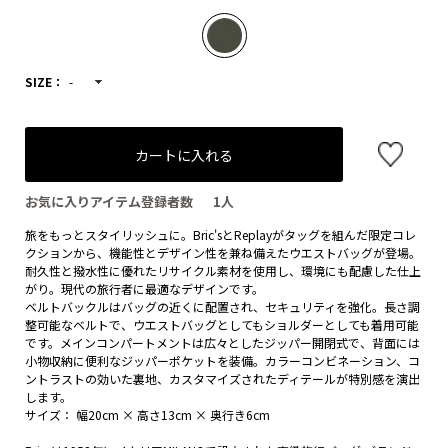
SIZE：
-
カートに入れる
お気に入りアイテム登録者数
1
人
旅をもっとスタイリッシュに。Bric'sとReplayがタッグを組んだ限定コレ
クションから、機能性とデザイン性を兼ね備えたウエストバッグが登場。
耐久性と撥水性に優れたリサイクル素材を使用し、環境にも配慮した仕上
がり。現代の旅行者に最適なデザインです。
ベルトバックルはバッグの近くに配置され、セキュリティを強化。長さ調
整可能なベルトで、ウエストバッグとしてもショルダーとしても着用可能
です。メインコンパートメントは広々としたジッパー開閉式で、背面には
小物収納に便利なジッパーポケットを装備。カラーコンビネーション、コ
ントラストの効いた裏地、カスタマイズされたディテールが特別感を演出
します。
サイズ： 幅20cm × 高さ13cm × 奥行き6cm