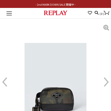
- 2nd MARK DOWN SALE 開催中 -
Toggle
(
0
)
navigation