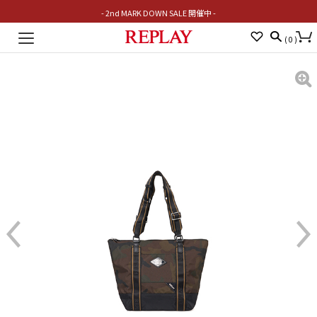
- 2nd MARK DOWN SALE 開催中 -
Toggle
(
0
)
navigation