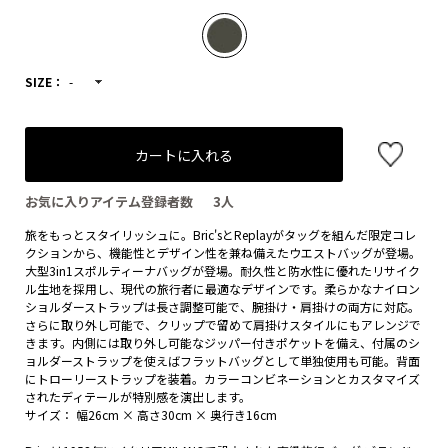
SIZE：
-
カートに入れる
お気に入りアイテム登録者数
3
人
旅をもっとスタイリッシュに。Bric'sとReplayがタッグを組んだ限定コレ
クションから、機能性とデザイン性を兼ね備えたウエストバッグが登場。
大型3in1スポルティーナバッグが登場。耐久性と防水性に優れたリサイク
ル生地を採用し、現代の旅行者に最適なデザインです。柔らかなナイロン
ショルダーストラップは長さ調整可能で、腕掛け・肩掛けの両方に対応。
さらに取り外し可能で、クリップで留めて肩掛けスタイルにもアレンジで
きます。内側には取り外し可能なジッパー付きポケットを備え、付属のシ
ョルダーストラップを使えばフラットバッグとして単独使用も可能。背面
にトローリーストラップを装着。カラーコンビネーションとカスタマイズ
されたディテールが特別感を演出します。
サイズ： 幅26cm × 高さ30cm × 奥行き16cm