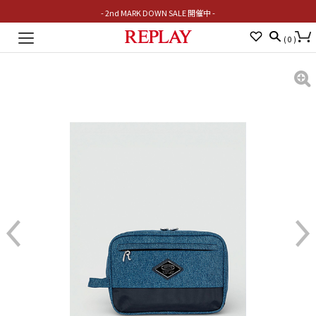
- 2nd MARK DOWN SALE 開催中 -
Toggle
(
0
)
navigation