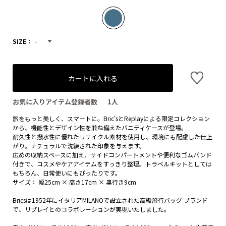
SIZE：
-
カートに入れる
お気に入りアイテム登録者数
1
人
旅をもっと美しく、スマートに。Bric'sとReplayによる限定コレクション
から、機能性とデザイン性を兼ね備えたバニティケースが登場。
耐久性と撥水性に優れたリサイクル素材を使用し、環境にも配慮した仕上
がり。ナチュラルで洗練された印象を与えます。
広めの収納スペースに加え、サイドコンパートメントや便利なゴムバンド
付きで、コスメやケアアイテムをすっきり整理。トラベルキットとしては
もちろん、日常使いにもぴったりです。
サイズ： 幅25cm × 高さ17cm × 奥行き9cm
Bricsは1952年にイタリアMILANOで設立された高級旅行バッグ ブランド
で、リプレイとのコラボレーションが実現いたしました。