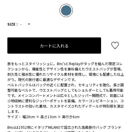
SIZE：
-
カートに入れる
旅をもっとスタイリッシュに。Bric'sとReplayがタッグを組んだ限定コレ
クションから、機能性とデザイン性を兼ね備えたウエストバッグが登場。
耐久性と撥水性に優れたリサイクル素材を使用し、環境にも配慮した仕上
がり。現代の旅行者に最適なデザインです。
ベルトバックルはバッグの近くに配置され、セキュリティを強化。長さ調
整可能なベルトで、ウエストバッグとしてもショルダーとしても着用可能
です。メインコンパートメントは広々としたジッパー開閉式で、背面には
小物収納に便利なジッパーポケットを装備。カラーコンビネーション、コ
ントラストの効いた裏地、カスタマイズされたディテールが特別感を演出
します。
サイズ： 幅20cm × 高さ13cm × 奥行き6cm
Bricsは1952年にイタリアMILANOで設立された高級旅行バッグ ブランド