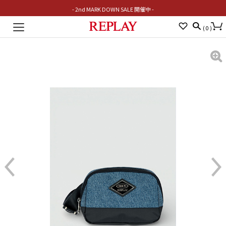
- 2nd MARK DOWN SALE 開催中 -
Toggle
(
0
)
navigation