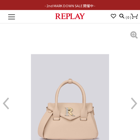
- 2nd MARK DOWN SALE 開催中 -
Toggle
(
0
)
navigation