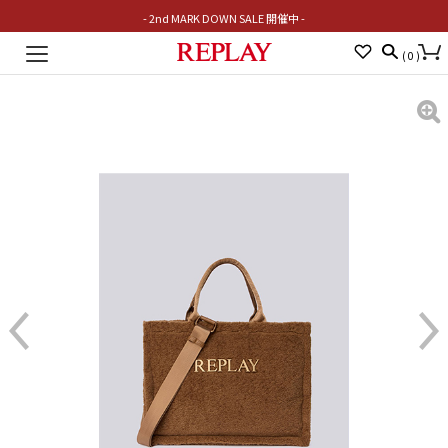
- 2nd MARK DOWN SALE 開催中 -
Toggle
(
0
)
navigation