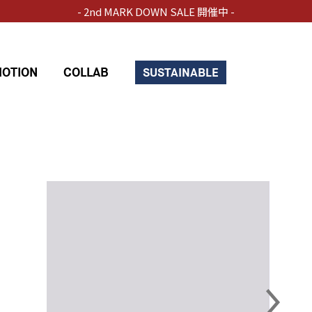
- 2nd MARK DOWN SALE 開催中 -
OTION
COLLAB
SUSTAINABLE