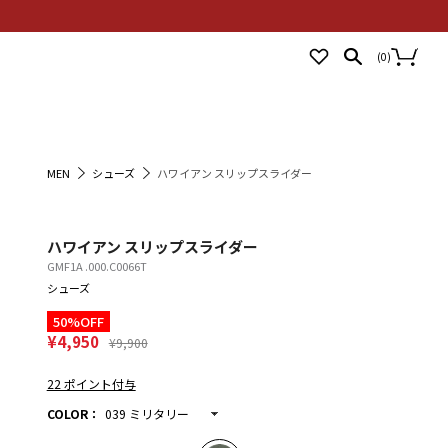
NEWS
STORES
LOGIN
(
0
)
MEN
シューズ
ハワイアン スリップスライダー
ハワイアン スリップスライダー
GMF1A .000.C0066T
シューズ
50%OFF
¥4,950
¥9,900
22 ポイント付与
COLOR
：
039 ミリタリー