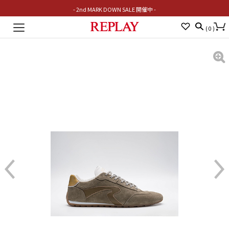
- 2nd MARK DOWN SALE 開催中 -
Toggle
(
0
)
navigation