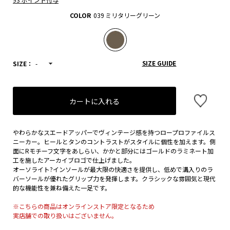
COLOR
039 ミリタリーグリーン
SIZE GUIDE
SIZE：
-
カートに入れる
やわらかなスエードアッパーでヴィンテージ感を持つロープロファイルス
ニーカー。ヒールとタンのコントラストがスタイルに個性を加えます。側
面にRモチーフ文字をあしらい、かかと部分にはゴールドのラミネート加
工を施したアーカイブロゴで仕上げました。
オーソライト?インソールが最大限の快適さを提供し、低めで溝入りのラ
バーソールが優れたグリップ力を発揮します。クラシックな雰囲気と現代
的な機能性を兼ね備えた一足です。
※こちらの商品はオンラインストア限定となるため
実店舗での取り扱いはございません。