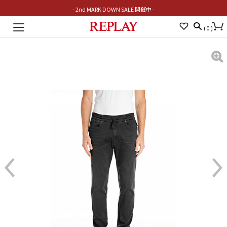
- 2nd MARK DOWN SALE 開催中 -
Toggle
(
0
)
navigation