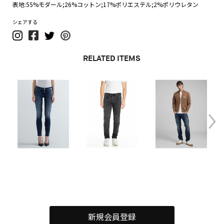
表地:55%モダール;26%コットン;17%ポリエステル;2%ポリウレタン
シェアする
RELATED ITEMS
新規会員登録