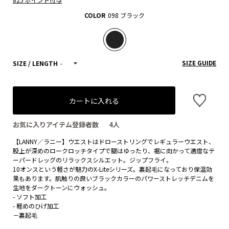
COLOR
098 ブラック
SIZE GUIDE
SIZE / LENGTH
-
カートに入れる
お気に入りアイテム登録者数
4
人
【LANNY／ラニー】ウエストはドローストリングでレギュラーウエスト、
股上が深めのロークロッチタイプで腿はゆったり、裾に向かって適度なテ
ーパードレッグのリラックスシルエット。ジップフライ。
10オンスという軽さが魅力のX-Liteシリーズ。裏起毛になっており保温効
果もあります。肌触りの良いブラックカラーのパワーストレッチデニムを
生地をダークトーンにウォッシュ。
- ソフト加工
- 軽めのひげ加工
－裏起毛