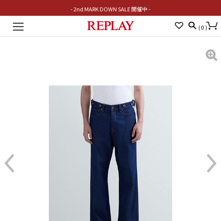
- 2nd MARK DOWN SALE 開催中 -
Toggle
(
0
)
navigation