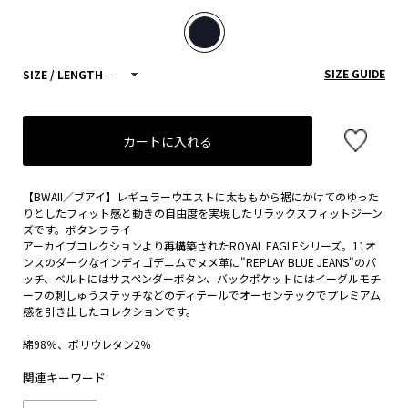
SIZE GUIDE
SIZE / LENGTH
-
カートに入れる
【BWAII／ブアイ】レギュラーウエストに太ももから裾にかけてのゆった
りとしたフィット感と動きの自由度を実現したリラックスフィットジーン
ズです。ボタンフライ
アーカイブコレクションより再構築されたROYAL EAGLEシリーズ。11オ
ンスのダークなインディゴデニムでヌメ革に"REPLAY BLUE JEANS"のパ
ッチ、ベルトにはサスペンダーボタン、バックポケットにはイーグルモチ
ーフの刺しゅうステッチなどのディテールでオーセンテックでプレミアム
感を引き出したコレクションです。
綿98％、ポリウレタン2％
関連キーワード