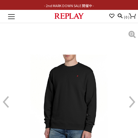
- 2nd MARK DOWN SALE 開催中 -
Toggle
(
0
)
navigation