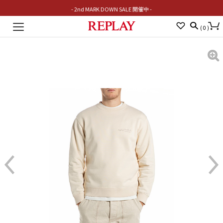
- 2nd MARK DOWN SALE 開催中 -
Toggle
(
0
)
navigation