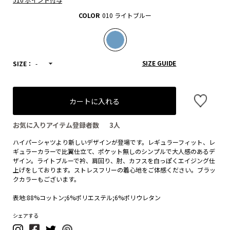
COLOR
010 ライトブルー
SIZE GUIDE
SIZE：
-
カートに入れる
お気に入りアイテム登録者数
3
人
ハイパーシャツより新しいデザインが登場です。レギュラーフィット、レ
ギュラーカラーで比翼仕立て、ポケット無しのシンプルで大人感のあるデ
ザイン。ライトブルーで衿、肩回り、肘、カフスを白っぽくエイジング仕
上げをしております。ストレスフリーの着心地をご体感ください。ブラッ
クカラーもございます。
表地:88%コットン;6%ポリエステル;6%ポリウレタン
シェアする