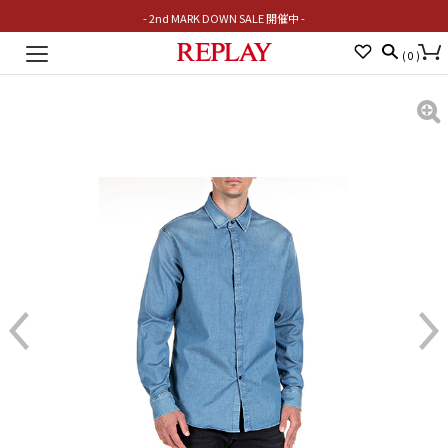
- 2nd MARK DOWN SALE 開催中 -
Toggle
(
0
)
navigation