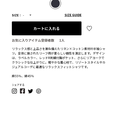
SIZE GUIDE
SIZE：
-
カートに入れる
お気に入りアイテム登録者数
1
人
リラックス感と上品さを兼ね備えたリネン×コットン素材の半袖シャ
ツ。全体に施されたリーフ柄が夏らしい個性を演出します。デザイン
は、ラペルカラー、レッドR刺繍付胸ポケット、さらにリアヨークで
クラシックな仕上がりに。軽やかな着心地で、リゾートスタイルやカ
ジュアルコーデに最適なリラックスフィットシャツです。
麻55％、綿45％
シェアする