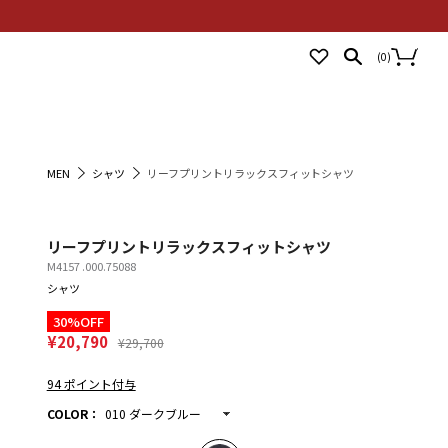
NEWS
STORES
LOGIN
(
0
)
MEN
シャツ
リーフプリントリラックスフィットシャツ
リーフプリントリラックスフィットシャツ
M4157 .000.75088
シャツ
30%OFF
¥20,790
¥29,700
94 ポイント付与
COLOR
：
010 ダークブルー