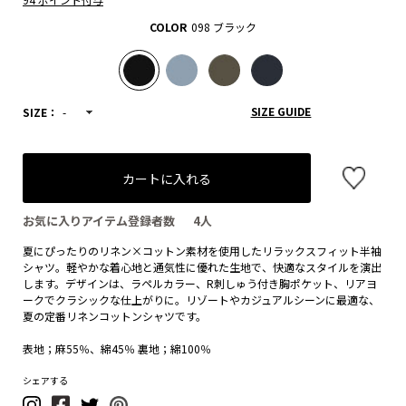
COLOR
098 ブラック
SIZE GUIDE
SIZE：
-
カートに入れる
お気に入りアイテム登録者数
4
人
夏にぴったりのリネン×コットン素材を使用したリラックスフィット半袖
シャツ。軽やかな着心地と通気性に優れた生地で、快適なスタイルを演出
します。デザインは、ラペルカラー、R刺しゅう付き胸ポケット、リアヨ
ークでクラシックな仕上がりに。リゾートやカジュアルシーンに最適な、
夏の定番リネンコットンシャツです。
表地；麻55％、綿45％ 裏地；綿100％
シェアする