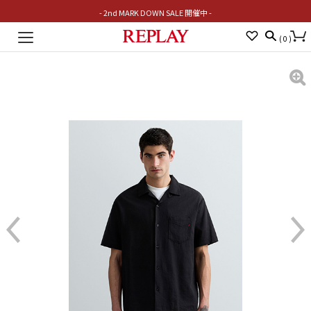
- 2nd MARK DOWN SALE 開催中 -
Toggle
(
0
)
navigation