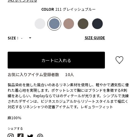
COLOR
211 グレイッシュブルー
SIZE GUIDE
SIZE：
-
カートに入れる
お気に入りアイテム登録者数
10
人
製品染めを施した風合いのあるリネン素材を使用し、軽やかで通気性に優
れた着心地を実現します。ポケットレスで胸にはブランドを象徴するR刺
繍をあしらい、Replayならではのディテールが光ります。シンプルで洗練
されたデザインは、ビジネスカジュアルからリゾートスタイルまで幅広く
対応するリネンシャツの定番アイテムです。レギュラーフィット
麻100％
シェアする