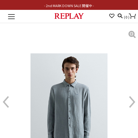
- 2nd MARK DOWN SALE 開催中 -
Toggle
(
0
)
navigation