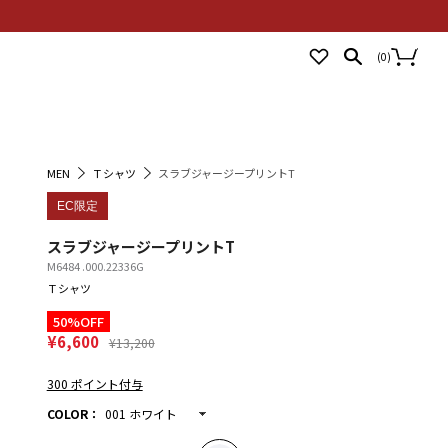
NEWS
STORES
LOGIN
(
0
)
MEN
Ｔシャツ
スラブジャージープリントT
EC限定
スラブジャージープリントT
M6484 .000.22336G
Ｔシャツ
50%OFF
¥6,600
¥13,200
300 ポイント付与
COLOR
：
001 ホワイト