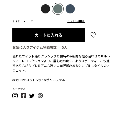
SIZE GUIDE
SIZE：
-
カートに入れる
お気に入りアイテム登録者数
5
人
優れたフィット感とクラシックと独特の革新的な組み合わせのサルト
リアーレコレクションより、居心地の良く、よりスポーティー、快適
でありながらプレミアムな装いの光沢感のあるシンプルスタイルのス
ウェット。
表地:85%コットン;15%ポリエステル
シェアする