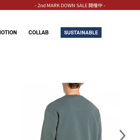
- 2nd MARK DOWN SALE 開催中 -
OTION
COLLAB
SUSTAINABLE