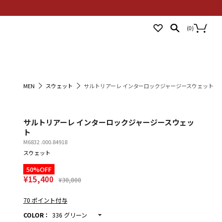
NEWS
STORES
LOGIN
(
0
)
MEN
スウェット
サルトリアーレ インターロックジャージースウェット
サルトリアーレ インターロックジャージースウェッ
ト
M6832 .000.84918
スウェット
50%OFF
¥15,400
¥30,800
70 ポイント付与
COLOR
：
336 グリーン