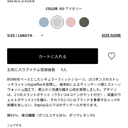
COLOR
409 アイボリー
SIZE GUIDE
SIZE / LENGTH
-
カートに入れる
お気に入りアイテム登録者数
5
人
BENNIをベースとしたレギュラーフィットショーツ。10.5オンスのストレ
ッチコットンHyperflexを採用し、後染めによるヴィンテージ感とストーン
ウォッシュ加工で、柔らかく快適な履き心地を実現しました。デザイン
は、2つのスラントポケット（うち1つはコインポケット付き）、背面のウ
ェルトポケット2つを備え、そのうち1つにはブランドを象徴するレッドR
刺繍をあしらい、Replayならではのディテールが光ります。
綿91％、複合繊維（ポリエステル)6％、ポリウレタン3％
シェアする