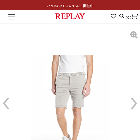
- 2nd MARK DOWN SALE 開催中 -
Toggle
(
0
)
navigation