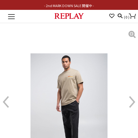
- 2nd MARK DOWN SALE 開催中 -
Toggle
(
0
)
navigation