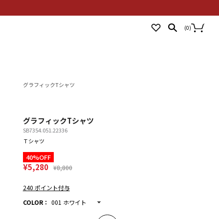
NEWS
STORES
LOGIN
(
0
)
グラフィックTシャツ
グラフィックTシャツ
SB7354.051.22336
Ｔシャツ
40%OFF
¥5,280
¥8,800
240 ポイント付与
COLOR
：
001 ホワイト