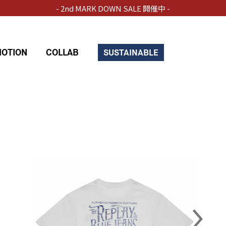
- 2nd MARK DOWN SALE 開催中 -
OTION
COLLAB
SUSTAINABLE