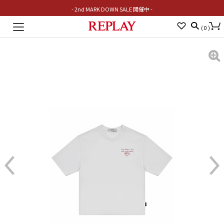
- 2nd MARK DOWN SALE 開催中 -
Toggle
(
0
)
navigation