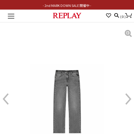
- 2nd MARK DOWN SALE 開催中 -
Toggle
(
0
)
navigation