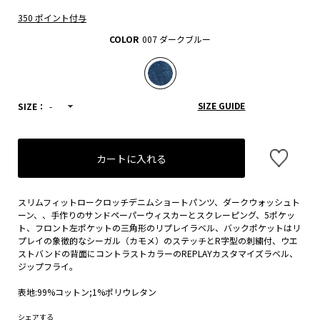
350 ポイント付与
COLOR
007 ダークブルー
SIZE GUIDE
SIZE：
-
カートに入れる
スリムフィットロークロッチデニムショートパンツ、ダークウォッシュト
ーン、、手作りのサンドペーパーウィスカーとスクレーピング、5ポケッ
ト、フロント左ポケットの三角形のリプレイラベル、バックポケットはリ
プレイの象徴的なシーガル（カモメ）のステッチとR字型の刺繍付、ウエ
ストバンドの背面にコントラストカラーのREPLAYカスタマイズラベル、
ジップフライ。
表地:99%コットン;1%ポリウレタン
シェアする