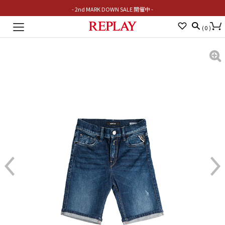
- 2nd MARK DOWN SALE 開催中 -
Toggle
(
0
)
navigation