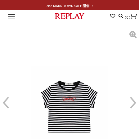
- 2nd MARK DOWN SALE 開催中 -
Toggle
(
0
)
navigation