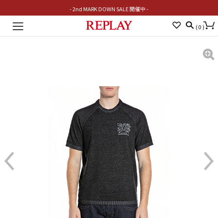
- 2nd MARK DOWN SALE 開催中 -
Toggle
(
0
)
navigation