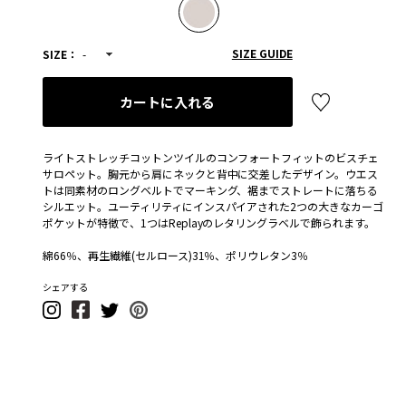
SIZE GUIDE
SIZE：
-
カートに入れる
ライトストレッチコットンツイルのコンフォートフィットのビスチェ
サロペット。胸元から肩にネックと背中に交差したデザイン。ウエス
トは同素材のロングベルトでマーキング、裾までストレートに落ちる
シルエット。ユーティリティにインスパイアされた2つの大きなカーゴ
ポケットが特徴で、1つはReplayのレタリングラベルで飾られます。
綿66％、再生繊維(セルロース)31％、ポリウレタン3％
シェアする