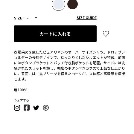
SIZE GUIDE
SIZE：
-
カートに入れる
衣服染めを施したピュアリネンのオーバーサイズシャツ。ドロップシ
ョルダーの長袖デザインで、ゆったりとしたシルエットが特徴、前面
にはボタンプラケットとパッチ付き胸ポケットを配置。サイドには洗
練されたスリットを施し、幅広のボタン付きカフスで上品な仕上がり
に。背面には二重プリーツを備えたヨークが、立体感と高級感を演出
します。
麻100％
シェアする