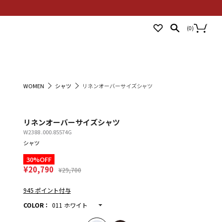
NEWS
STORES
LOGIN
(
0
)
WOMEN
シャツ
リネンオーバーサイズシャツ
リネンオーバーサイズシャツ
W2388 .000.85574G
シャツ
30%OFF
¥20,790
¥29,700
945 ポイント付与
COLOR
：
011 ホワイト