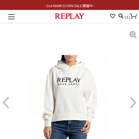
- 2nd MARK DOWN SALE 開催中 -
Toggle
(
0
)
navigation