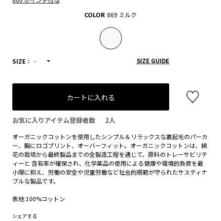
COLOR
869 ミルク
SIZE GUIDE
SIZE：
-
カートに入れる
お気に入りアイテム登録者数
2
人
オーガニックコットンを使用したシンプル＆リラックスな裏起毛のパーカ
ー、胸にロゴプリント、オーバーフィット。オーガニックコットンは、綿
花の栽培から最終製品までの全製造工程を通じて、原料のトレーサビリテ
ィーと 含有率が確保され、化学薬品の使用による健康や環境的負荷を最
小限に抑え、労働の安全や児童労働など社会的規範が守られたサスティナ
ブルな製品です。
表地:100%コットン
シェアする