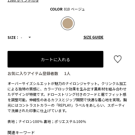
COLOR
010 ベージュ
SIZE GUIDE
SIZE：
-
カートに入れる
お気に入りアイテム登録者数
1
人
オーバーサイズシルエットが魅力のナイロンジャケット。クリンクル加工
による独特の質感に、カラーブロック効果を生み出す異素材を組み合わせ
たデザインが特徴です。ドローストリング付きのフードと裾でフィット感
を調整可能。伸縮性のあるカフスとジップ開閉で快適な着心地を実現。胸
元にはコントラストカラーの「REPLAY」ラベルをあしらい、スポーティ
で洗練された印象に仕上げています。
表地；ナイロン100％ 裏地；ポリエステル100％
関連キーワード