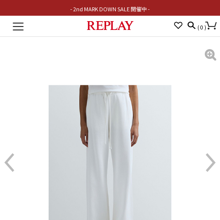
- 2nd MARK DOWN SALE 開催中 -
Toggle
(
0
)
navigation