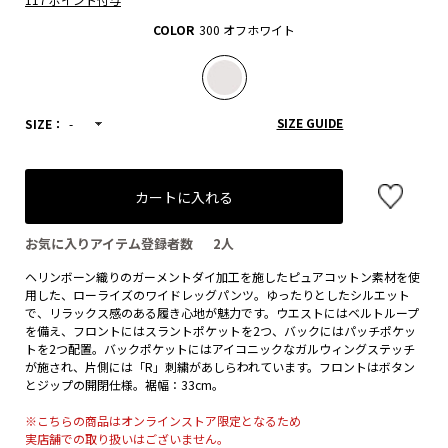
COLOR
300 オフホワイト
SIZE GUIDE
SIZE：
-
カートに入れる
お気に入りアイテム登録者数
2
人
ヘリンボーン織りのガーメントダイ加工を施したピュアコットン素材を使
用した、ローライズのワイドレッグパンツ。ゆったりとしたシルエット
で、リラックス感のある履き心地が魅力です。ウエストにはベルトループ
を備え、フロントにはスラントポケットを2つ、バックにはパッチポケッ
トを2つ配置。バックポケットにはアイコニックなガルウィングステッチ
が施され、片側には「R」刺繍があしらわれています。フロントはボタン
とジップの開閉仕様。裾幅：33cm。
※こちらの商品はオンラインストア限定となるため
実店舗での取り扱いはございません。