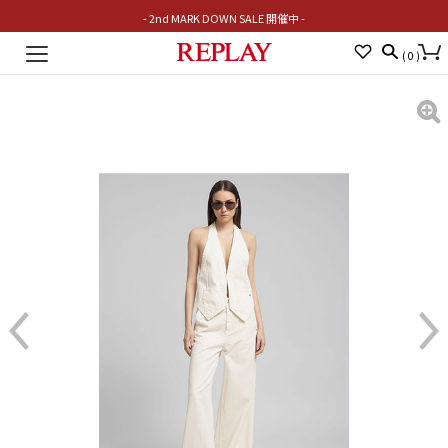
- 2nd MARK DOWN SALE 開催中 -
Toggle
(
0
)
navigation