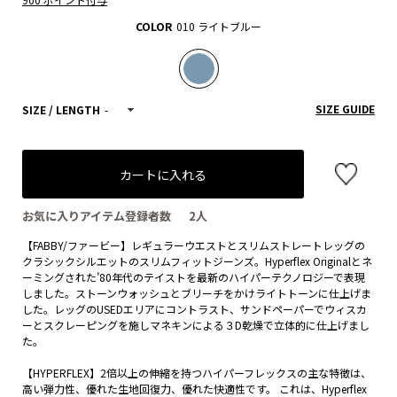
COLOR
010 ライトブルー
SIZE GUIDE
SIZE / LENGTH
-
カートに入れる
お気に入りアイテム登録者数
2
人
【FABBY/ファービー】レギュラーウエストとスリムストレートレッグの
クラシックシルエットのスリムフィットジーンズ。Hyperflex Originalとネ
ーミングされた’80年代のテイストを最新のハイパーテクノロジーで表現
しました。ストーンウォッシュとブリーチをかけライトトーンに仕上げま
した。レッグのUSEDエリアにコントラスト、サンドペーパーでウィスカ
ーとスクレーピングを施しマネキンによる３D乾燥で立体的に仕上げまし
た。
【HYPERFLEX】2倍以上の伸縮を持つハイパーフレックスの主な特徴は、
高い弾力性、優れた生地回復力、優れた快適性です。 これは、Hyperflex