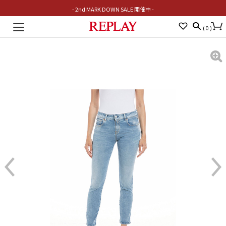
- 2nd MARK DOWN SALE 開催中 -
Toggle
(
0
)
navigation