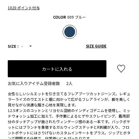
1020 ポイント付与
COLOR
009 ブルー
SIZE GUIDE
SIZE：
-
カートに入れる
お気に入りアイテム登録者数
2
人
女性らしいシルエットを引き立てるフレアブーツカットジーンズ。レギュ
ラーライズのウエストと裾に向かって広がるフレアラインが、脚を美しく
見せながら快適な履き心地を実現します。
12.5オンスのコットンとリヨセル混紡のインディゴデニムを使用し、ミッ
ドウォッシュ加工に加えて、手作業によるヒゲやスクレイピング、着用部
分のタッチアップが施されたヴィンテージ感のある一本です。バックポケ
ットにはブランドを象徴するガルウィングステッチとR刺繍が入り、フロ
ントポケットにはさりげないカスタムインサートをプラス。ジップとボタ
ンで開閉する仕様で、日常使いにもぴったりです。