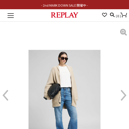
- 2nd MARK DOWN SALE 開催中 -
Toggle
(
0
)
navigation