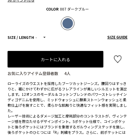
COLOR
007 ダークブルー
SIZE GUIDE
SIZE / LENGTH
-
カートに入れる
お気に入りアイテム登録者数
4
人
ローライズのウエストを採用したブーツカットジーンズ。腰回りはすっき
りと、裾にかけてわずかに広がるフレアラインが美しいシルエットを演出
します。12オンスのモーダル＆コットンブレンドのパワーストレッチイン
ディゴデニムを使用し、ミッドウォッシュに酵素ストーンウォッシュと柔
軟仕上げを施すことで、柔らかな肌触りと快適なフィット感を実現しまし
た。
レーザー技術によるダメージ加工と摩耗部分のコントラストが、ヴィンテ
ージ感を際立たせるデザインポイント。5ポケット仕様で、コインポケッ
トと後ろポケットにはブランドを象徴するガルウィングステッチを施し、
後ろポケットのひとつには「R」刺繍をプラス。さらに、前ポケットには