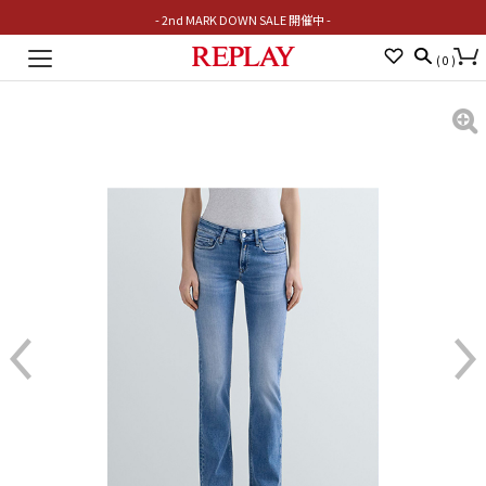
- 2nd MARK DOWN SALE 開催中 -
Toggle
(
0
)
navigation