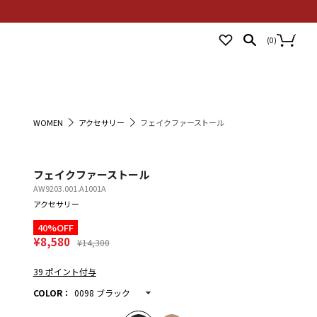
NEWS
STORES
LOGIN
(
0
)
WOMEN
アクセサリー
フェイクファーストール
フェイクファーストール
AW9203.001.A1001A
アクセサリー
40%OFF
¥8,580
¥14,300
39 ポイント付与
COLOR
：
0098 ブラック