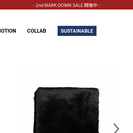
- 2nd MARK DOWN SALE 開催中 -
OTION
COLLAB
SUSTAINABLE