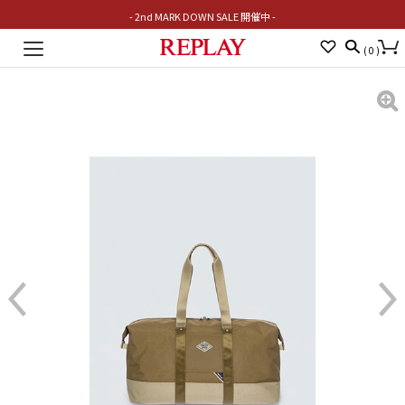
- 2nd MARK DOWN SALE 開催中 -
Toggle
(
0
)
navigation