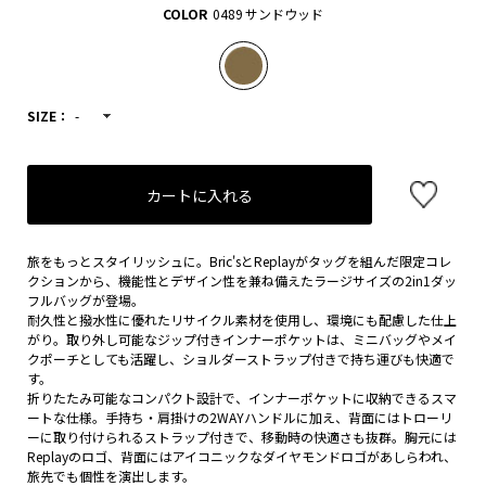
COLOR
0489 サンドウッド
SIZE：
-
カートに入れる
旅をもっとスタイリッシュに。Bric'sとReplayがタッグを組んだ限定コレ
クションから、機能性とデザイン性を兼ね備えたラージサイズの2in1ダッ
フルバッグが登場。
耐久性と撥水性に優れたリサイクル素材を使用し、環境にも配慮した仕上
がり。取り外し可能なジップ付きインナーポケットは、ミニバッグやメイ
クポーチとしても活躍し、ショルダーストラップ付きで持ち運びも快適で
す。
折りたたみ可能なコンパクト設計で、インナーポケットに収納できるスマ
ートな仕様。手持ち・肩掛けの2WAYハンドルに加え、背面にはトローリ
ーに取り付けられるストラップ付きで、移動時の快適さも抜群。胸元には
Replayのロゴ、背面にはアイコニックなダイヤモンドロゴがあしらわれ、
旅先でも個性を演出します。