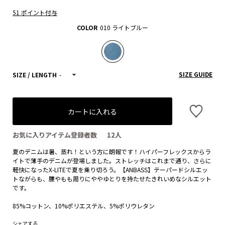
51 ポイント付与
COLOR
010 ライトブルー
SIZE GUIDE
SIZE / LENGTH
-
カートに入れる
お気に入りアイテム登録者数
12
人
夏のデニムは暑、蒸れ！という方に朗報です！ハイパーフレックスからラ
イトで薄手のデニムが登場しました。ストレッチはこれまで通り、さらに
軽快になったX-LITEで夏を乗り切ろう。【ANBASS】テーパードシルエッ
トながらも、腰やもも周りにややゆとりを持たせたきれいめなシルエット
です。
85%コットン、10%ポリエステル、5%ポリウレタン
シェアする