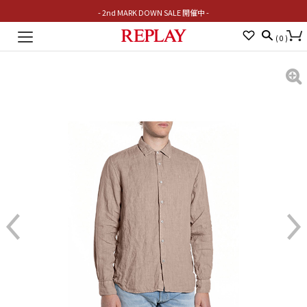
- 2nd MARK DOWN SALE 開催中 -
Toggle
(
0
)
navigation