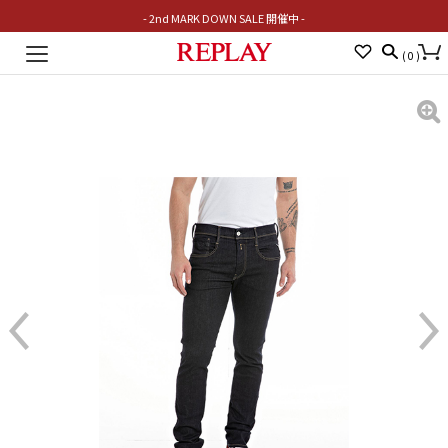
- 2nd MARK DOWN SALE 開催中 -
Toggle
(
0
)
navigation