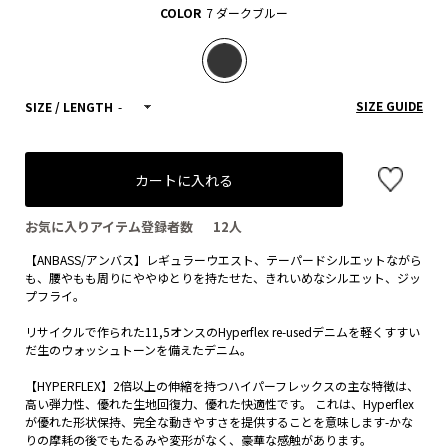
COLOR
7 ダークブルー
SIZE GUIDE
SIZE / LENGTH
-
カートに入れる
お気に入りアイテム登録者数
12
人
【ANBASS/アンバス】レギュラーウエスト、テーパードシルエットながら
も、腰やもも周りにややゆとりを持たせた、きれいめなシルエット、ジッ
プフライ。
リサイクルで作られた11,5オンスのHyperflex re-usedデニムを軽くすすい
だ生のウォッシュトーンを備えたデニム。
【HYPERFLEX】2倍以上の伸縮を持つハイパーフレックスの主な特徴は、
高い弾力性、優れた生地回復力、優れた快適性です。 これは、Hyperflex
が優れた形状保持、完全な動きやすさを提供することを意味します-かな
りの摩耗の後でもたるみや変形がなく、豪華な感触があります。