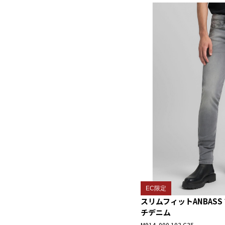
EC限定
スリムフィットANBAS
チデニム
M914 .000.103 C35