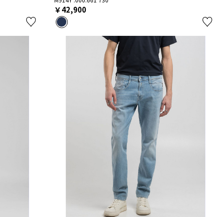
￥42,900