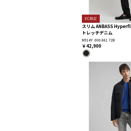
EC限定
スリム ANBASS Hyperf
トレッチデニム
M914Y .000.661 72B
￥42,900