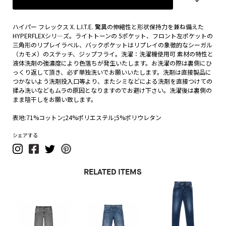
ハイパー フレックス X. L.I.T.E. 驚異の伸縮性と形状保持力を兼ね備えた
HYPERFLEXシリ―ズ。ライトトーンの 5ポケット、フロント左ポケットの
三角形のリプレイラベル、バックポケットはリプレイの象徴的なシーガル
（カモメ）のステッチ、ジップフライ。洗濯：洗濯機使用可 素材の特性と
液体洗剤の強濃度により色落ちが発生いたします。お洗濯の際は裏側にひ
っくり返して頂き、必ず単独洗いでお願いいたします。洗剤は直接製品に
つかないよう洗剤投入口等より、またシミなどによる洗剤を直接つけての
揉み洗いなどもムラの原因となりますのでお避け下さい。洗濯後は裏側の
まま陰干しをお願い致します。
表地:71%コットン;24%ポリエステル;5%ポリウレタン
シェアする
RELATED ITEMS