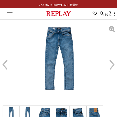
- 2nd MARK DOWN SALE 開催中 -
Toggle
(
0
)
navigation