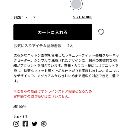
SIZE GUIDE
SIZE：
-
カートに入れる
お気に入りアイテム登録者数
2
人
柔らかなコットン素材を使用したレギュラーフィット長袖クルーネッ
クセーター。シンプルで洗練されたデザインに、胸元の象徴的なR刺
繍がアクセントを加えています。首元・カフス・裾にはリブニットを
施し、快適なフィット感と上品な仕上がりを実現しました。ミニマル
なデザインで、カジュアルからきれいめまで幅広く対応できる一着で
す。
※こちらの商品はオンラインストア限定となるため
実店舗での取り扱いはございません。
綿100％
シェアする