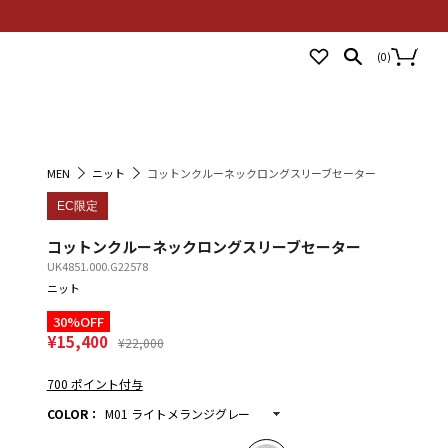
NEWS
STORES
LOGIN
(
0
)
MEN
ニット
コットンクルーネックロングスリーブセーター
EC限定
コットンクルーネックロングスリーブセーター
UK4851.000.G22578
ニット
30%OFF
¥15,400
¥22,000
700 ポイント付与
COLOR
：
M01 ライトメランジグレー