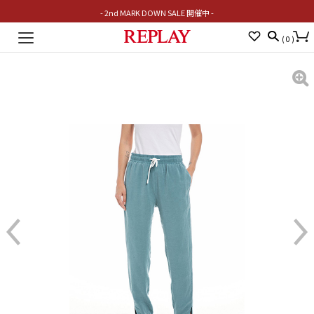
- 2nd MARK DOWN SALE 開催中 -
Toggle
(
0
)
navigation