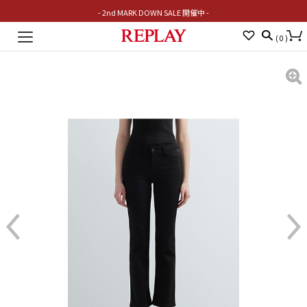
- 2nd MARK DOWN SALE 開催中 -
Toggle
(
0
)
navigation