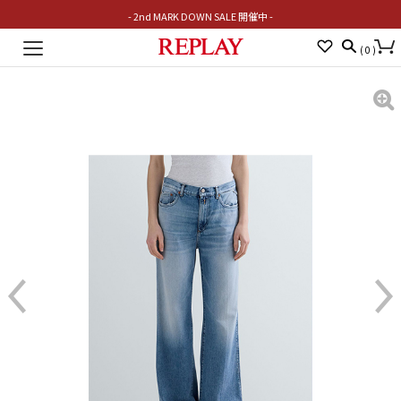
- 2nd MARK DOWN SALE 開催中 -
Toggle
(
0
)
navigation