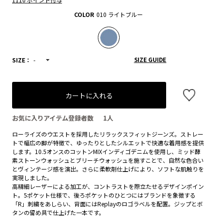
COLOR
010 ライトブルー
SIZE GUIDE
SIZE：
-
カートに入れる
お気に入りアイテム登録者数
1
人
ローライズのウエストを採用したリラックスフィットジーンズ。ストレー
トで幅広の脚が特徴で、ゆったりとしたシルエットで快適な着用感を提供
します。10.5オンスのコットンMIXインディゴデニムを使用し、ミッド酵
素ストーンウォッシュとブリーチウォッシュを施すことで、自然な色合い
とヴィンテージ感を演出。さらに柔軟剤仕上げにより、ソフトな肌触りを
実現しました。
高精細レーザーによる加工が、コントラストを際立たせるデザインポイン
ト。5ポケット仕様で、後ろポケットのひとつにはブランドを象徴する
「R」刺繍をあしらい、背面にはReplayのロゴラベルを配置。ジップとボ
タンの留め具で仕上げた一本です。